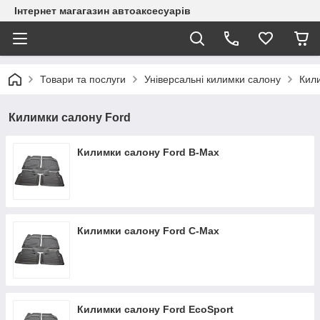
Інтернет магагазин автоаксесуарів
Товари та послуги
Універсальні килимки салону
Кил
Килимки салону Ford
Килимки салону Ford B-Max
Килимки салону Ford C-Max
Килимки салону Ford EcoSport