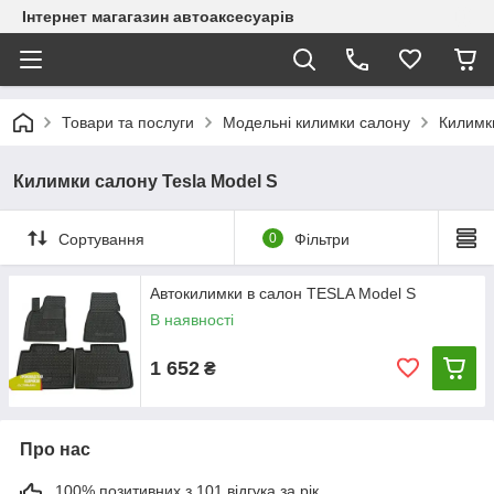
Інтернет магагазин автоаксесуарів
Товари та послуги
Модельні килимки салону
Килимк
Килимки салону Tesla Model S
Сортування
0
Фільтри
Автокилимки в салон TESLA Model S
В наявності
1 652
₴
Про нас
100% позитивних з 101 відгука за рік