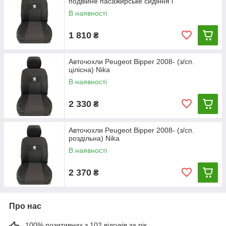
подвійне пасажирське сидіння і
В наявності
1 810
₴
Авточохли Peugeot Bipper 2008- (з/сп.
цілісна) Nika
В наявності
2 330
₴
Авточохли Peugeot Bipper 2008- (з/сп.
роздільна) Nika
В наявності
2 370
₴
Про нас
100% позитивних з 102 відгуків за рік