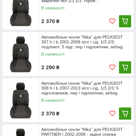
закритий тил 1/3 2/3;"горби";
В наявності
2 370
₴
Автомобільні чохли "Nika" для PEUGEOT
307 h / b 2001-2008 з/сп і сід. 1/3 2/3;
подлокот; 5 підг; пер / підлокітник; airbag.
В наявності
2 290
₴
Автомобільні чохли "Nika" для PEUGEOT
308 h / b 2007-2013 з/сп і сід. 1/3 2/3; 5
підголовників; пер / підлокітник; airbag.
В наявності
2 370
₴
Автомобільні чохли "Nika" для PEUGEOT
PARTNER I 2002-2008 - задня спинка