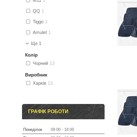
M11
1
QQ
1
Tiggo
1
Amulet
1
Ще 1
Колір
Чорний
13
Виробник
Харків
13
ГРАФІК РОБОТИ
Понеділок
09:00
18:00