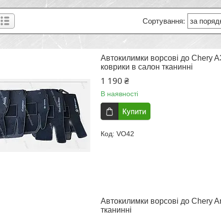
Автокилимки ворсові до Chery A3
коврики в салон тканинні
1 190 ₴
В наявності
Купити
VO42
Автокилимки ворсові до Chery Am
тканинні