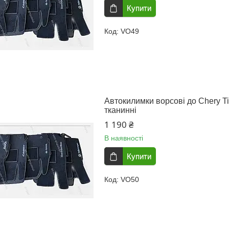
Купити
VO49
Автокилимки ворсові до Chery Tig
тканинні
1 190 ₴
В наявності
Купити
VO50