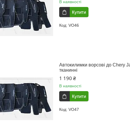
В наявності
Купити
VO46
Автокилимки ворсові до Chery Ja
тканинні
1 190 ₴
В наявності
Купити
VO47