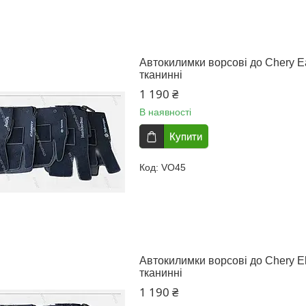
Автокилимки ворсові до Chery Eas
тканинні
1 190 ₴
В наявності
Купити
VO45
Автокилимки ворсові до Chery El
тканинні
1 190 ₴