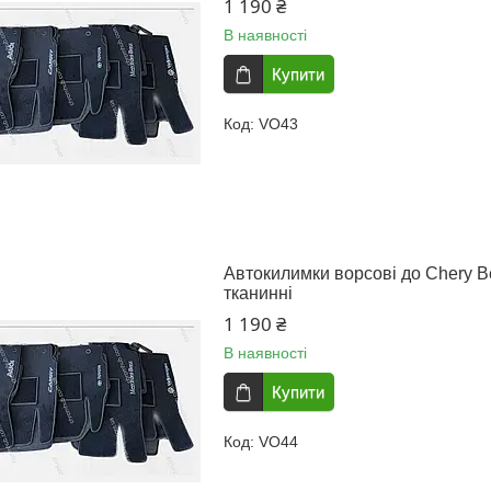
1 190 ₴
В наявності
Купити
VO43
Автокилимки ворсові до Chery Bea
тканинні
1 190 ₴
В наявності
Купити
VO44