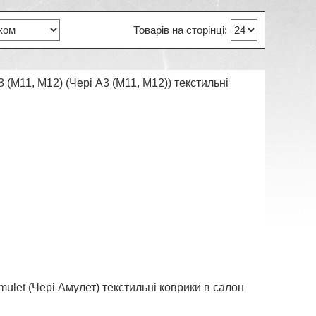
 (M11, M12) (Чері А3 (М11, М12)) текстильні
ulet (Чері Амулет) текстильні коврики в салон