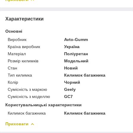
Характеристики
Основні
Виробник
Avto-Gumm
Країна виробник
Україна
Матеріал
Поліуретан
Розмір килимків
Модельний
Стан
Новий
Тип килимка
Килимок багажника
Колір
Чорний
Сумісність з маркою
Geely
Сумісність з моделлю
GC7
Користувальницькі характеристики
Килимок багажника
Килимок багажника
Приховати