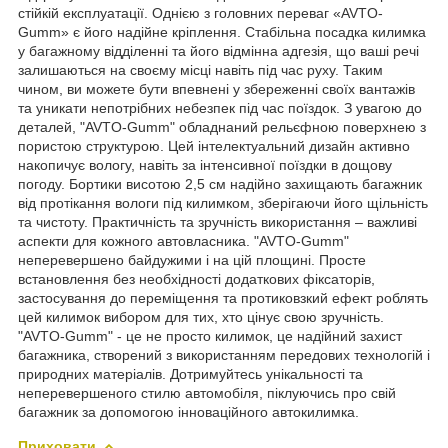
стійкій експлуатації. Однією з головних переваг «AVTO-
Gumm» є його надійне кріплення. Стабільна посадка килимка
у багажному відділенні та його відмінна адгезія, що ваші речі
залишаються на своєму місці навіть під час руху. Таким
чином, ви можете бути впевнені у збереженні своїх вантажів
та уникати непотрібних небезпек під час поїздок. З увагою до
деталей, "AVTO-Gumm" обладнаний рельєфною поверхнею з
пористою структурою. Цей інтелектуальний дизайн активно
накопичує вологу, навіть за інтенсивної поїздки в дощову
погоду. Бортики висотою 2,5 см надійно захищають багажник
від протікання вологи під килимком, зберігаючи його щільність
та чистоту. Практичність та зручність використання – важливі
аспекти для кожного автовласника. "AVTO-Gumm"
неперевершено байдужими і на цій площині. Просте
встановлення без необхідності додаткових фіксаторів,
застосування до переміщення та протиковзкий ефект роблять
цей килимок вибором для тих, хто цінує свою зручність.
"AVTO-Gumm" - це не просто килимок, це надійний захист
багажника, створений з використанням передових технологій і
природних матеріалів. Дотримуйтесь унікальності та
неперевершеного стилю автомобіля, піклуючись про свій
багажник за допомогою інноваційного автокилимка.
Приховати