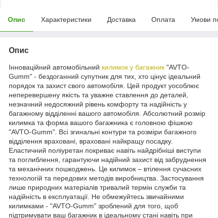
Опис
Характеристики
Доставка
Оплата
Умови п
Опис
Інноваційний автомобільний
килимок у багажник
"AVTO-
Gumm" - бездоганний супутник для тих, хто цінує ідеальний
порядок та захист свого автомобіля. Цей продукт уособлює
неперевершену якість та уважне ставлення до деталей,
незначний недосяжний рівень комфорту та надійність у
багажному відділенні вашого автомобіля. Абсолютний розмір
килимка та форма вашого багажника є головною фішкою
"AVTO-Gumm". Всі згинальні контури та розміри багажного
відділення враховані, враховані найкращу посадку.
Еластичний поліуретан покриває навіть найдрібніші виступи
та поглиблення, гарантуючи надійний захист від забруднення
та механічних пошкоджень. Це килимок – втілення сучасних
технологій та передових методів виробництва. Застосування
лише природних матеріалів тривалий термін служби та
надійність в експлуатації. Не обмежуйтесь звичайними
килимками - "AVTO-Gumm" зроблений для того, щоб
підтримувати ваш багажник в ідеальному стані навіть при