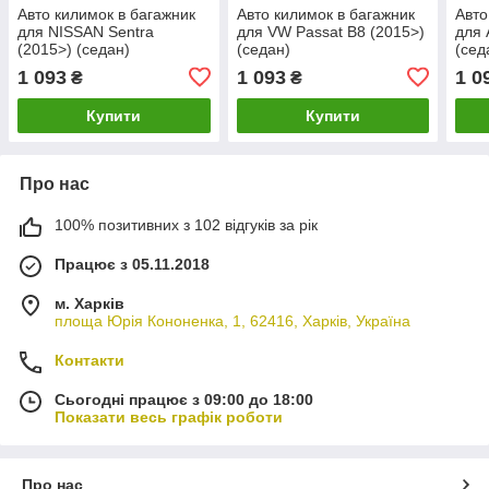
Авто килимок в багажник
Авто килимок в багажник
Авто
для NISSAN Sentra
для VW Passat B8 (2015>)
для 
(2015>) (седан)
(седан)
(сед
1 093
1 093
1 0
₴
₴
Купити
Купити
Про нас
100% позитивних з 102 відгуків за рік
Працює з 05.11.2018
м. Харків
площа Юрія Кононенка, 1, 62416, Харків, Україна
Контакти
Сьогодні працює з 09:00 до 18:00
Показати весь графік роботи
Про нас