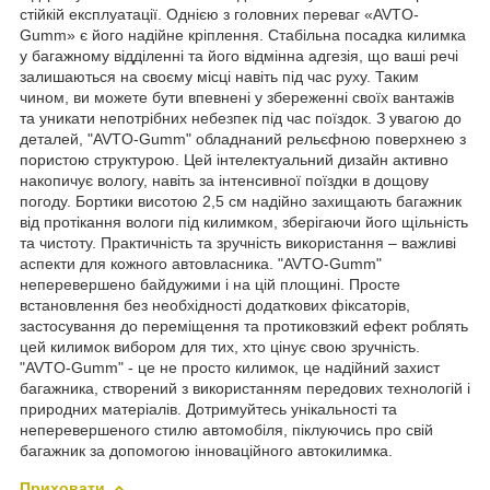
стійкій експлуатації. Однією з головних переваг «AVTO-
Gumm» є його надійне кріплення. Стабільна посадка килимка
у багажному відділенні та його відмінна адгезія, що ваші речі
залишаються на своєму місці навіть під час руху. Таким
чином, ви можете бути впевнені у збереженні своїх вантажів
та уникати непотрібних небезпек під час поїздок. З увагою до
деталей, "AVTO-Gumm" обладнаний рельєфною поверхнею з
пористою структурою. Цей інтелектуальний дизайн активно
накопичує вологу, навіть за інтенсивної поїздки в дощову
погоду. Бортики висотою 2,5 см надійно захищають багажник
від протікання вологи під килимком, зберігаючи його щільність
та чистоту. Практичність та зручність використання – важливі
аспекти для кожного автовласника. "AVTO-Gumm"
неперевершено байдужими і на цій площині. Просте
встановлення без необхідності додаткових фіксаторів,
застосування до переміщення та протиковзкий ефект роблять
цей килимок вибором для тих, хто цінує свою зручність.
"AVTO-Gumm" - це не просто килимок, це надійний захист
багажника, створений з використанням передових технологій і
природних матеріалів. Дотримуйтесь унікальності та
неперевершеного стилю автомобіля, піклуючись про свій
багажник за допомогою інноваційного автокилимка.
Приховати