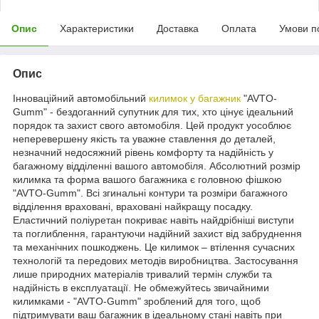
Опис
Характеристики
Доставка
Оплата
Умови п
Опис
Інноваційний автомобільний
килимок у багажник
"AVTO-
Gumm" - бездоганний супутник для тих, хто цінує ідеальний
порядок та захист свого автомобіля. Цей продукт уособлює
неперевершену якість та уважне ставлення до деталей,
незначний недосяжний рівень комфорту та надійність у
багажному відділенні вашого автомобіля. Абсолютний розмір
килимка та форма вашого багажника є головною фішкою
"AVTO-Gumm". Всі згинальні контури та розміри багажного
відділення враховані, враховані найкращу посадку.
Еластичний поліуретан покриває навіть найдрібніші виступи
та поглиблення, гарантуючи надійний захист від забруднення
та механічних пошкоджень. Це килимок – втілення сучасних
технологій та передових методів виробництва. Застосування
лише природних матеріалів тривалий термін служби та
надійність в експлуатації. Не обмежуйтесь звичайними
килимками - "AVTO-Gumm" зроблений для того, щоб
підтримувати ваш багажник в ідеальному стані навіть при