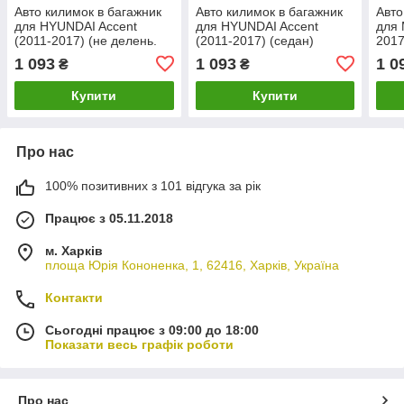
Авто килимок в багажник
Авто килимок в багажник
Авто
для HYUNDAI Accent
для HYUNDAI Accent
для 
(2011-2017) (не делень.
(2011-2017) (седан)
2017
спинки, корот.)
1 093
1 093
1 0
₴
₴
Купити
Купити
Про нас
100% позитивних з 101 відгука за рік
Працює з 05.11.2018
м. Харків
площа Юрія Кононенка, 1, 62416, Харків, Україна
Контакти
Сьогодні працює з 09:00 до 18:00
Показати весь графік роботи
Про нас