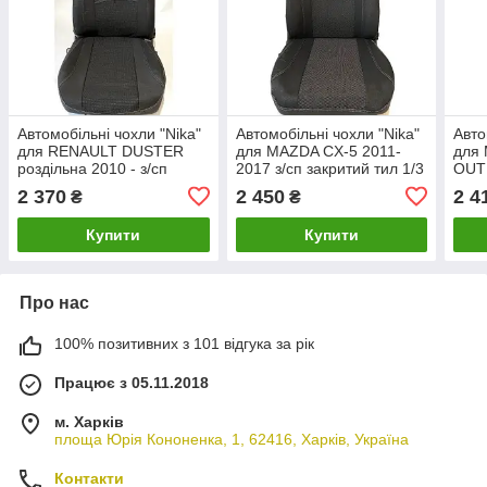
Автомобільні чохли "Nika"
Автомобільні чохли "Nika"
Авто
для RENAULT DUSTER
для MAZDA CX-5 2011-
для
роздільна 2010 - з/сп
2017 з/сп закритий тил 1/3
OUTL
закритий тил 1/3 2/3; 5
2/3; 5 підголовників; пер /
закри
2 370
2 450
2 4
₴
₴
подгол; airbag.
підлокітник; airbag.
подл
Купити
Купити
Про нас
100% позитивних з 101 відгука за рік
Працює з 05.11.2018
м. Харків
площа Юрія Кононенка, 1, 62416, Харків, Україна
Контакти