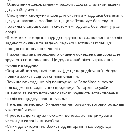
•Оздоблення декоративним рядком: Додає стильний акцент
до дизайну чохлів.
•Сполучний сполучний шов для системи «подушка безпеки»:
це дуже важлива особливість, що забезпечує безпеку та
правильне спрацювання системи «подушка безпеки» у разі
аварії.
•В комплект входить шнур для зручного встановлення чохлів
заднього сидіння та задньої задньої частини: Полегшує
процес встановлення чохлів.
•Нижня частина переднього сидіння оснащена шнуром для
зручного встановлення: Це додатковий рівень кріплення
чохлів на сидіння.
•Закритий тил задньої спинки (де це передбачено): Надає
повний захист задньої спинки сидіння.
•Захищають сидіння від пошкоджень: Запобігає зносу та
пошкодженню сидінь, що продовжує їх термін служби.
•Швидко та легко встановлюється: Зручність встановлення
чохлів заощаджує час та зусилля.
•Не електризуються: Уникнення неприємних готових розрядів
у колекції чохлів.
•Простота догляду за чохлами допомагає підтримувати
чистоту в салоні автомобіля.
•Стійкі до вигоряння: Захист від вигоряння кольору, що