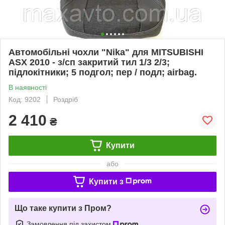
Автомобільні чохли "Nika" для MITSUBISHI
ASX 2010 - з/сп закритий тил 1/3 2/3;
підлокітники; 5 подгол; пер / подл; airbag.
В наявності
Код: 9202
Роздріб
2 410
₴
Купити
або
Купити з
Що таке купити з Пром?
Замовлення під захистом