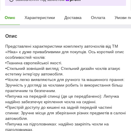
Опис
Характеристики
Доставка
Оплата
Умови п
Опис
Представлені характеристики комплекту авточохлів від ТМ
«Ніка» є дуже привабливими для покупців. Ось короткий опис
особливостей чохлів:
•Тканина європейської якості.
•Стильний зовнішній вигляд: Стильний дизайн чохлів атакує
естетику інтер'єру автомобіля.
•Чохли легко виявляються для ручного та машинного прання:
Зручність у догляді за чохлами робить їх використання більш
практичним та безпечним.
•Липучка на передній спинці (де це передбачено): Липучка
надійно забезпечує кріплення чохла на сидінні.
•Пристрій доступу до кишені на задній передній частині
спинки: Зручне місце для зберігання різних предметів в салоні
автомобіля.
•Липучка на підголовниках: надійно закріпіть чохли на
підголовниках.